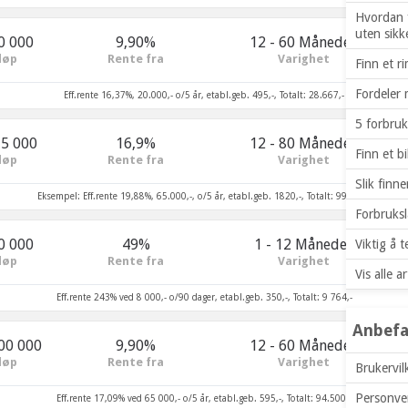
Hvordan f
uten sikk
0 000
9,90%
12 - 60 Måneder
løp
Rente fra
Varighet
Finn et r
Fordeler 
Eff.rente 16,37%, 20.000,- o/5 år, etabl.geb. 495,-, Totalt: 28.667,-
5 forbruk
75 000
16,9%
12 - 80 Måneder
Finn et bil
løp
Rente fra
Varighet
Slik finn
Eksempel: Eff.rente 19,88%, 65.000,-, o/5 år, etabl.geb. 1820,-, Totalt: 99.570,-
Forbruksl
0 000
49%
1 - 12 Måneder
Viktig å 
løp
Rente fra
Varighet
Vis alle ar
Eff.rente 243% ved 8 000,- o/90 dager, etabl.geb. 350,-, Totalt: 9 764,-
Anbefa
100 000
9,90%
12 - 60 Måneder
løp
Rente fra
Varighet
Brukervil
Personve
Eff.rente 17,09% ved 65 000,- o/5 år, etabl.geb. 595,-, Totalt: 94.500,-