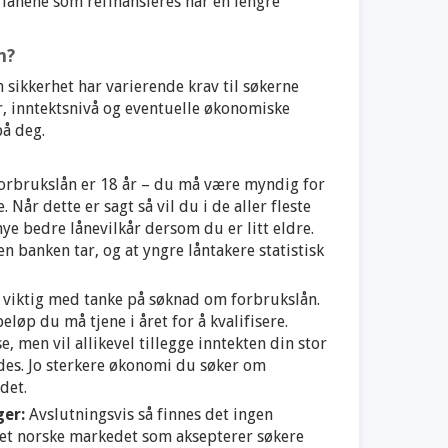
g lånene som refinansieres har en lengre
n?
n sikkerhet har varierende krav til søkerne
r, inntektsnivå og eventuelle økonomiske
på deg.
forbrukslån er 18 år – du må være myndig for
. Når dette er sagt så vil du i de aller fleste
mye bedre lånevilkår dersom du er litt eldre.
n banken tar, og at yngre låntakere statistisk
 viktig med tanke på søknad om forbrukslån.
løp du må tjene i året for å kvalifisere.
, men vil allikevel tillegge inntekten din stor
des. Jo sterkere økonomi du søker om
det.
er:
Avslutningsvis så finnes det ingen
det norske markedet som aksepterer søkere