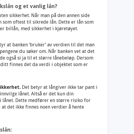
kslån og et vanlig lån?
uten sikkerhet. Når man på den annen side
som oftest til sikrede lån. Dette er lån som
er billån, med sikkerhet i kjøretøyet.
r at banken ‘bruker’ av verdien til det man
 pengene du søker om. Når banken vet at det
de også si ja til et større lånebeløp. Dersom
 ditt finnes det da verdi i objektet som er
ikkerhet.
Det betyr at långiver ikke tar pant i
Send omtale
 innvilge lånet. Altså er det kun din
 lånet. Dette medfører en større risiko for
 at det ikke finnes noen verdier å hente
slån: