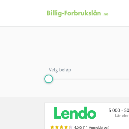
Velg beløp
5 000 - 5
Lånebe
4.5/5 (
11
Anmeldelser)