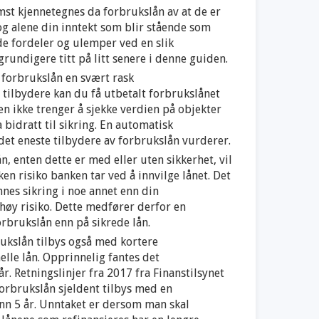
mst kjennetegnes da forbrukslån av at de er
g alene din inntekt som blir stående som
åde fordeler og ulemper ved en slik
 grundigere titt på litt senere i denne guiden.
 forbrukslån en svært rask
tilbydere kan du få utbetalt forbrukslånet
en ikke trenger å sjekke verdien på objekter
a bidratt til sikring. En automatisk
 det eneste tilbydere av forbrukslån vurderer.
n, enten dette er med eller uten sikkerhet, vil
ken risiko banken tar ved å innvilge lånet. Det
innes sikring i noe annet enn din
høy risiko. Dette medfører derfor en
orbrukslån enn på sikrede lån.
ukslån tilbys også med kortere
elle lån. Opprinnelig fantes det
r. Retningslinjer fra 2017 fra Finanstilsynet
 forbrukslån sjeldent tilbys med en
nn 5 år. Unntaket er dersom man skal