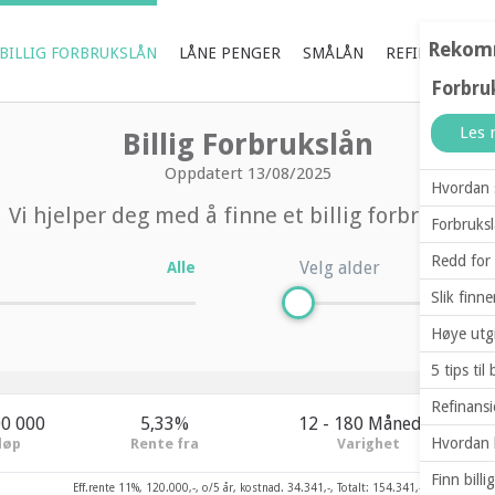
Rekomm
BILLIG FORBRUKSLÅN
LÅNE PENGER
SMÅLÅN
REFINANSIERI
Forbruk
Les 
Billig Forbrukslån
Oppdatert 13/08/2025
Hvordan s
Vi hjelper deg med å finne et billig forbrukslån
Forbruksl
Redd for 
Velg alder
Alle
Slik finne
Høye utgi
5 tips ti
Refinansi
00 000
5,33%
12 - 180 Måneder
Hvordan 
løp
Rente fra
Varighet
Finn billi
Eff.rente 11%, 120.000,-, o/5 år, kostnad. 34.341,-, Totalt: 154.341,-