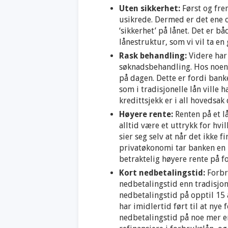
Uten sikkerhet:
Først og fre
usikrede. Dermed er det ene o
‘sikkerhet’ på lånet. Det er b
lånestruktur, som vi vil ta en
Rask behandling:
Videre har
søknadsbehandling. Hos noen 
på dagen. Dette er fordi bank
som i tradisjonelle lån ville h
kredittsjekk er i all hovedsak
Høyere rente:
Renten på et lå
alltid være et uttrykk for hvil
sier seg selv at når det ikke f
privatøkonomi tar banken en 
betraktelig høyere rente på f
Kort nedbetalingstid:
Forbr
nedbetalingstid enn tradisjon
nedbetalingstid på opptil 15 å
har imidlertid ført til at nye
nedbetalingstid på noe mer e