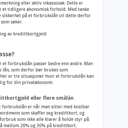
merkning eller aktiv inkassosak. Dette er
t et tidligere økonomisk forhold. Med tanke
 sikkerhet på et forbrukslån vil dette derfor
 som søker.
asse?
der et forbrukslån passer bedre enn andre. Man
de lån, som derfor bør brukes som
Her er tre situasjoner hvor et forbrukslån kan
rlig for din privatøkonomi.
ittkortgjeld eller flere smålån
t forbrukslån er når man sitter med kostbar
e nordmenn som skaffer seg kredittkort, og
rbruk som ikke alle klarer å holde styr på.
 på mellom 20% og 30% på kredittkort.