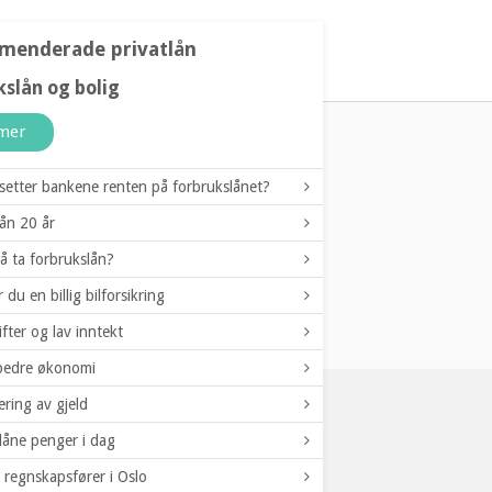
enderade privatlån
NG AV GJELD
LÅNETILBYDERE
ARTIKLER
slån og bolig
mer
etter bankene renten på forbrukslånet?
ån 20 år
å ta forbrukslån?
Alle
r du en billig bilforsikring
fter og lav inntekt
l bedre økonomi
ering av gjeld
21
Lån nå
låne penger i dag
Min. alder
Annonselenke
g regnskapsfører i Oslo
Vurdering av Lendo