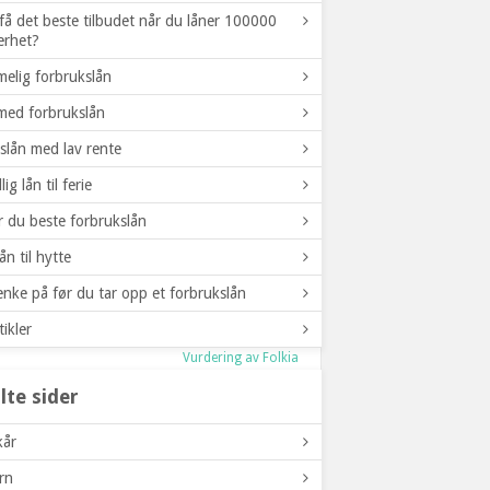
å det beste tilbudet når du låner 100000
erhet?
20
Lån nå
Min. alder
imelig forbrukslån
Annonselenke
med forbrukslån
Vurdering av Klikklån
slån med lav rente
20
Lån nå
lig lån til ferie
Min. alder
Annonselenke
er du beste forbrukslån
Vurdering av Fokuslån
ån til hytte
20
tenke på før du tar opp et forbrukslån
Lån nå
Min. alder
tikler
Annonselenke
Vurdering av Folkia
lte sider
20
Lån nå
Min. alder
kår
Annonselenke
rn
Vurdering av Thorn