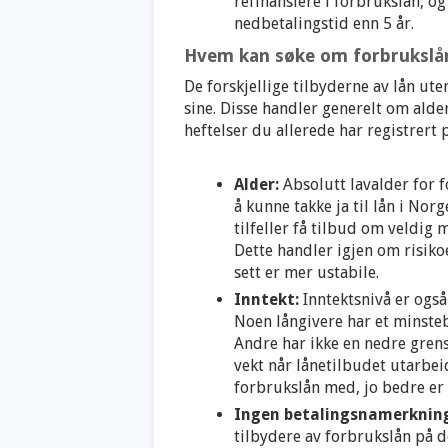
refinansiere i forbrukslån, o
nedbetalingstid enn 5 år.
Hvem kan søke om forbrukslå
De forskjellige tilbyderne av lån ute
sine. Disse handler generelt om alde
heftelser du allerede har registrert 
Alder:
Absolutt lavalder for 
å kunne takke ja til lån i Norge
tilfeller få tilbud om veldig 
Dette handler igjen om risikoe
sett er mer ustabile.
Inntekt:
Inntektsnivå er også
Noen långivere har et minstebe
Andre har ikke en nedre grense
vekt når lånetilbudet utarbei
forbrukslån med, jo bedre er 
Ingen betalingsnamerkning
tilbydere av forbrukslån på 